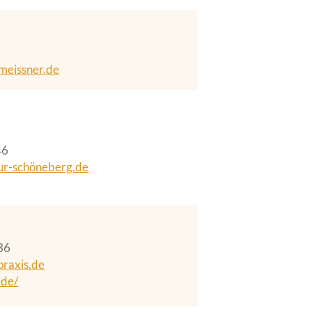
meissner.de
46
ur-schöneberg.de
36
praxis.de
.de/