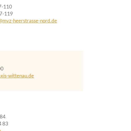
7-110
37-119
s@mvz-heerstrasse-nord.de
00
xis-wittenau.de
484
4 83
e