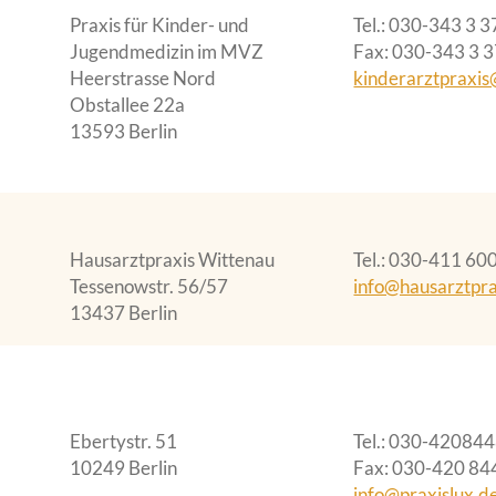
Praxis für Kinder- und
Tel.
030-343 3 3
Jugendmedizin im MVZ
Fax
030-343 3 
Heerstrasse Nord
kinderarztpraxi
Obstallee 22a
13593 Berlin
Hausarztpraxis Wittenau
Tel.
030-411 60
Tessenowstr. 56/57
info@hausarztpra
13437 Berlin
Ebertystr. 51
Tel.
030-42084
10249 Berlin
Fax
030-420 84
info@praxislux.d