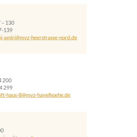
 – 130
7-139
bi-amiri@mvz-heerstrasse-nord.de
4 200
4 299
aft-haus-8@mvz-havelhoehe.de
00