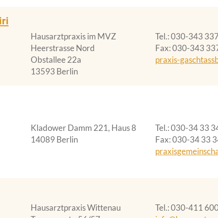
ri
Hausarztpraxis im MVZ
Tel.
030-343 337
Heerstrasse Nord
Fax
030-343 33
Obstallee 22a
praxis-gaschtass
13593 Berlin
Kladower Damm 221, Haus 8
Tel.
030-34 33 3
14089 Berlin
Fax
030-34 33 3
praxisgemeinsch
Hausarztpraxis Wittenau
Tel.
030-411 60