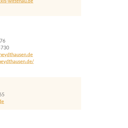
xis-wittenau.de
376
5730
-heydthausen.de
heydthausen.de/
65
de