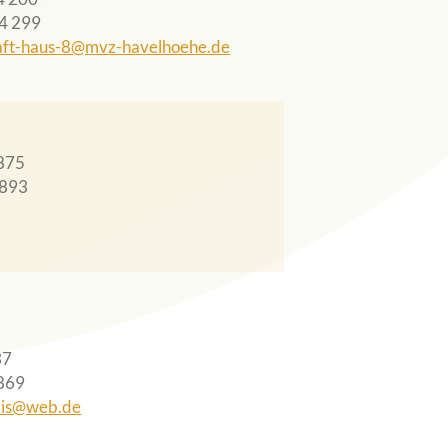
4 299
aft-haus-8@mvz-havelhoehe.de
875
7893
37
869
axis@web.de