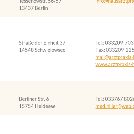
Tessenowstr. 56/57
info@hausarztpra
13437 Berlin
Straße der Einheit 37
Tel.
033209-70
14548 Schwielowsee
Fax
033209-22
mail@arztpraxis
www.arztpraxis-
Berliner Str. 6
Tel.
033767 802
15754 Heidesee
med.hiller@web.