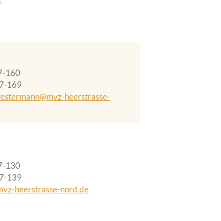
7-160
37-169
westermann@mvz-heerstrasse-
7-130
37-139
mvz-heerstrasse-nord.de