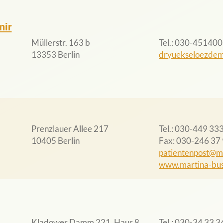
mir
Müllerstr. 163 b
Tel.
030-451400
13353 Berlin
dryuekseloezdem
Prenzlauer Allee 217
Tel.
030-449 33
10405 Berlin
Fax
030-246 37
patientenpost@m
www.martina-bus
Kladower Damm 221, Haus 8
Tel.
030-34 33 3