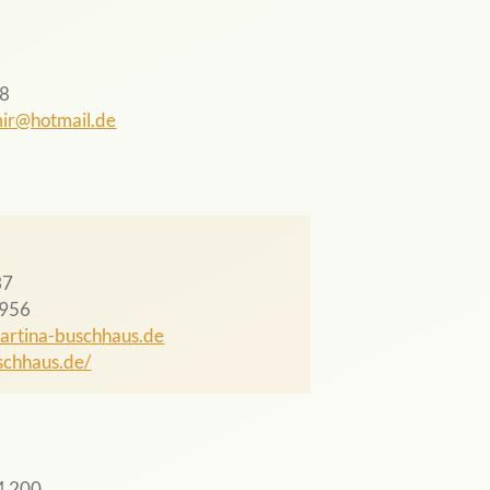
8
ir@hotmail.de
37
 956
artina-buschhaus.de
chhaus.de/
4 200