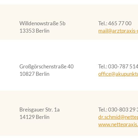
Willdenowstraße 5b
Tel.
465 77 00
13353 Berlin
mail@arztpraxis-
Großgörschenstraße 40
Tel.
030-787 51
10827 Berlin
office@akupunkt
Breisgauer Str. 1a
Tel.
030-803 29 
14129 Berlin
dr.schmid@nette
www.nettepraxis