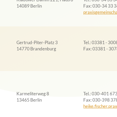
14089 Berlin
Fax
030-34 33 3
praxisgemeinsch
Gertrud-Piter-Platz 3
Tel.
03381 - 300
14770 Brandenburg
Fax
03381 - 30
Karmeliterweg 8
Tel.
030-401 67
13465 Berlin
Fax
030-398 37
heike.fischer.pr